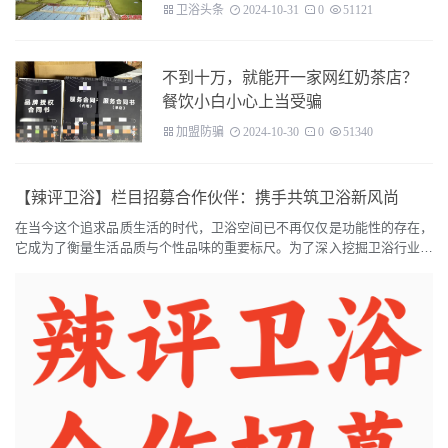
卫浴头条
2024-10-31
0
51121
不到十万，就能开一家网红奶茶店？
餐饮小白小心上当受骗
加盟防骗
2024-10-30
0
51340
【辣评卫浴】栏目招募合作伙伴：携手共筑卫浴新风尚
在当今这个追求品质生活的时代，卫浴空间已不再仅仅是功能性的存在，
它成为了衡量生活品质与个性品味的重要标尺。为了深入挖掘卫浴行业的
创新趋势，揭露市场真相，引领消费潮流，我们特此推出“辣评卫浴”栏
目，并诚邀各界精英...