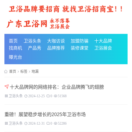
首页
卫浴头条
大咖访谈
加盟防骗
十大品牌
找商机
产品秀
品牌推荐
装修课堂
卫浴展会
曝光台
首页
标签
地漏
十大品牌网的网络排名：企业品牌腾飞的翅膀
卫浴头条
2024-12-25
0
51568
重磅！展望稳步增长的2025年卫浴市场
卫浴头条
2024-12-31
0
52286