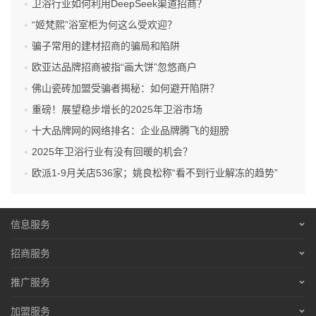
卫浴行业如何利用DeepSeek渠道招商？
“姬梵熙”浴室柜为何这么受欢迎？
骗子常用的建材招商的骗局和陷阱
欧亚达品牌招商被指“画大饼”忽悠商户
佛山瓷砖加盟受骗者揭秘：如何避开陷阱？
重磅！展望稳步增长的2025年卫浴市场
十大品牌网的网络排名：企业品牌腾飞的翅膀
2025年卫浴行业有没有回暖的机会？
欧派1-9月关店536家；姚良松称“看不到行业解冻的趋势”
信息服务
营销服务
招商服务
招聘信息
营销服务
推广服务
免责声明
招聘信息
营销服务
加盟服务