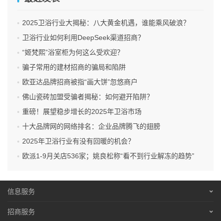
升自己的经营水平。
2025卫浴行业大揭秘：八大黄金机遇，谁能乘风破浪？
总之，佛山瓷砖加盟是一个具有潜力的创业机会，但也存在
卫浴行业如何利用DeepSeek渠道招商？
着一定的风险。只有选择正规、有实力的品牌、认真考察市
“姬梵熙”浴室柜为何这么受欢迎？
场和竞品、仔细阅读合同条款以及积极参与培训和经营指导
骗子常用的建材招商的骗局和陷阱
等方面的工作都做好之后，加盟者才能够真正地拥抱这个创
欧亚达品牌招商被指“画大饼”忽悠商户
业机会，实现自己的创业梦想。
佛山瓷砖加盟受骗者揭秘：如何避开陷阱？
重磅！展望稳步增长的2025年卫浴市场
十大品牌网的网络排名：企业品牌腾飞的翅膀
2025年卫浴行业有没有回暖的机会？
欧派1-9月关店536家；姚良松称“看不到行业解冻的趋势”
信息服务
营销服务
招商服务