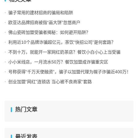
制定经营策略。同时，对比不同品牌的产品质量、价格、服
务等方面，有助于加盟者选择出最具竞争力的品牌。
骗子常用的建材招商的骗局和陷阱
欧亚达品牌招商被指“画大饼”忽悠商户
佛山瓷砖加盟受骗者揭秘：如何避开陷阱？
四、签订合同前仔细阅读条款
利用近10个品牌诈骗超亿元，茶饮“快招公司”是何套路？
在签订加盟合同之前，加盟者一定要仔细阅读合同条款，确
不到十万，就能开一家网红奶茶店？餐饮小白小心上当受骗
保自己的权益得到保障。特别是关于费用、利润分配、违约
小小米线店，一月流水50万？餐饮加盟成诈骗重灾区
责任等方面的条款，更是需要认真核对。如果发现合同中存
号称获得“千万天使融资”，骗子以加盟代理为幌子诈骗近400万！
在不合理的条款或者模糊不清的表述，一定要及时与品牌方
创业加盟“网红”连锁店 当心被不良商家“套路
沟通，争取达成更加公平合理的协议。
五、积极参与培训和经营指导
热门文章
在加盟之后，品牌方通常会为加盟者提供一系列的培训和经
营指导。这些培训和指导不仅有助于加盟者更好地了解品牌
文化和经营理念，还有助于提升加盟者的经营能力和素质。
因此，加盟者一定要积极参与这些培训和指导活动，不断提
最近发表