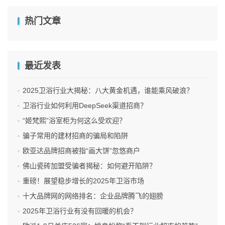
网站留下联系方式后不久，客服人员便主动来电，为他详细
热门文章
介绍了管理方式和盈利前景。而后，客服以该品牌奶茶加盟
名额已满为由，转而向其推荐了一个名为“茶芝兰”的奶茶品
牌。
最近发表
2025卫浴行业大揭秘：八大黄金机遇，谁能乘风破浪？
客服称，“茶芝兰”是与名牌奶茶同属一个集团的第三代品
卫浴行业如何利用DeepSeek渠道招商？
牌，并邀请王先生前往公司实地考察。经过该公司的宣传，
“姬梵熙”浴室柜为何这么受欢迎？
王先生便与公司签订协议，并支付了10万元加盟费。但店铺
骗子常用的建材招商的骗局和陷阱
加盟后，该公司承诺的支持并没有做到位，王先生的门店仅
欧亚达品牌招商被指“画大饼”忽悠商户
仅开张3个月便濒临关停，且公司并未理会王先生的求助。
佛山瓷砖加盟受骗者揭秘：如何避开陷阱？
2020年12月，上海警方依托大数据分析，发现大量奶茶店
重磅！展望稳步增长的2025年卫浴市场
铺加盟商户“异常关停”风险，认为可能涉嫌经济犯罪，随即
十大品牌网的网络排名：企业品牌腾飞的翅膀
组成专案组开展侦查。
2025年卫浴行业有没有回暖的机会？