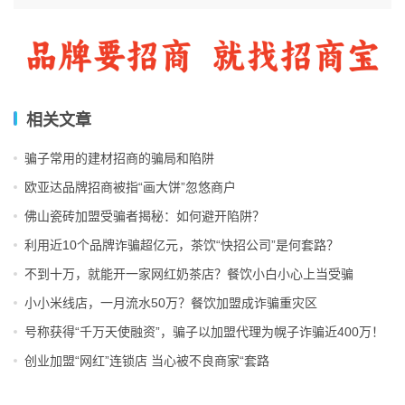
快招公司的套路，在新茶饮行业并不鲜见，但许多初入该行
业的投资者并不了解，以至于上当受骗。
相关文章
骗子常用的建材招商的骗局和陷阱
2021年上海警方就曾通报在河北、广东等地公安机关的协
欧亚达品牌招商被指“画大饼”忽悠商户
助下，侦破上海首例以虚假品牌奶茶
招商
网站吸引加盟商、
佛山瓷砖加盟受骗者揭秘：如何避开陷阱？
虚构履约能力骗取加盟费的“套路加盟”合同诈骗案。该诈骗
利用近10个品牌诈骗超亿元，茶饮“快招公司”是何套路？
案涉及“花点点”“茶芝兰”等50余个奶茶品牌。其中，“茶芝兰”
不到十万，就能开一家网红奶茶店？餐饮小白小心上当受骗
还曾请演员马伊琍代言。2021年5月15日，马伊琍在微博道
歉称，已向该品牌提出解约，并积极配合经侦工作。
小小米线店，一月流水50万？餐饮加盟成诈骗重灾区
号称获得“千万天使融资”，骗子以加盟代理为幌子诈骗近400万！
创业加盟“网红”连锁店 当心被不良商家“套路
该事件源自2020年5月，王先生在互联网上看到一则某知名
品牌奶茶
招商
加盟的广告后，萌生了加盟创业的想法。进入