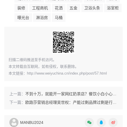
以吴某为首的34名犯罪嫌疑人抓获。经查，自2019年以
装修
工程商机
花洒
五金
卫浴头条
浴室柜
来，犯罪嫌疑人吴某伙同税某、张某、冯某、朱某等人成立
曝光台
淋浴房
马桶
品牌加盟公司。该团伙先在自媒体、网站投放竞价广告，吸
引有加盟奶茶店意向的客户前来咨询。
为躲避加盟商上门及逃避法律追责，该团伙利用挂名法人注
扫描二维码推送至手机访问。
册公司，6至9个月便更换经营地址，重新注册公司换壳后用
本文转载自互联网，如有侵权，联系删除。
新品牌继续骗取加盟费。截至被抓获，该团伙利用近10个品
本文链接：
http://www.weiyuchina.cn/index.php/post/57.html
牌骗取加盟费等各类费用逾亿元。目前，犯罪嫌疑人吴某等
8人因涉嫌合同诈骗罪被青浦区人民检察院批准逮捕，张某
等26人因涉嫌合同诈骗罪被青浦警方依法采取刑事强制措
上一篇：
不到十万，就能开一家网红奶茶店？餐饮小白小心上当受骗
施，案件正在进一步侦办中。
下一篇：
欧路莎营销总经理吴世权：产能过剩品牌过剩是行业必须面对的现实
MANBU2024
早有“快招公司”落网