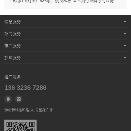
欧派1-9月关店536家；姚良松称“看不到行业解冻的趋势”
2021年3月23日，上海警方对犯罪嫌疑人金某、王某为首的
诈骗团伙一网打尽。同时捣毁了多个虚假
招商
网站，查获大
信息服务
量虚假授权文书、合同文书、话术清单、贴牌奶茶等涉案物
营销服务
品，涉案金额7亿余元。目前，90余名犯罪嫌疑人因涉嫌合
招商服务
招聘信息
同诈骗罪，已被警方依法采取刑事强制措施，案件在进一步
营销服务
推广服务
侦查中。
免责声明
招聘信息
营销服务
加盟服务
联系合作
免责声明
招聘信息
营销服务
联系合作
免责声明
有律师从业人员对新京报记者表示，快招公司制作与知名茶
推广服务
招聘信息
饮官网类似网页的行为，可能涉嫌虚假宣传。创业者在加盟
联系合作
136 3236 7286
免责声明
时，认准官网信息，可通过查询ICP信息来找到相关公司备
联系合作
案信息，履约过程中也要注意保存证据。
佛山新城裕和路141号星耀广场
备受诟病的“快招公司”