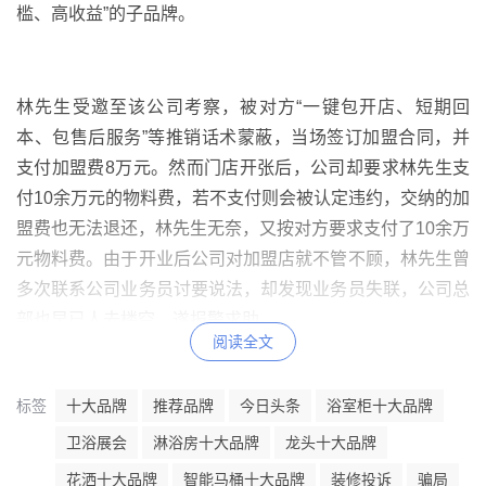
槛、高收益”的子品牌。
林先生受邀至该公司考察，被对方“一键包开店、短期回
本、包售后服务”等推销话术蒙蔽，当场签订加盟合同，并
支付加盟费8万元。然而门店开张后，公司却要求林先生支
付10余万元的物料费，若不支付则会被认定违约，交纳的加
盟费也无法退还，林先生无奈，又按对方要求支付了10余万
元物料费。由于开业后公司对加盟店就不管不顾，林先生曾
多次联系公司业务员讨要说法，却发现业务员失联，公司总
部也早已人去楼空，遂报警求助。
阅读全文
标签
十大品牌
推荐品牌
今日头条
浴室柜十大品牌
根据青浦警方摸排，一个以吴某为首藏匿于外省市的“套路
加盟”合同诈骗团伙逐渐浮出水面。在梳理清楚犯罪团伙框
卫浴展会
淋浴房十大品牌
龙头十大品牌
架及作案手法后，青浦警方至外省市开展抓捕工作，成功将
花洒十大品牌
智能马桶十大品牌
装修投诉
骗局