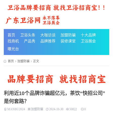
首页
卫浴头条
大咖访谈
加盟防骗
十大品牌
找商机
产品秀
品牌推荐
装修课堂
卫浴展会
曝光台
首页
加盟防骗
正文
利用近10个品牌诈骗超亿元，茶饮“快招公司”
是何套路？
MANBU2024
加盟防骗
2024-10-30
50822
0