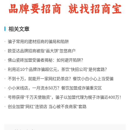
因为潜在建材
招商
加盟商和投资人对于设备的知识不充分，
所以这就给一些骗子们造成了可乘之机，他们常用的欺骗手
段包括：
相关文章
第一，把国内的设备说成是国外组装的设备。但实际上，可
骗子常用的建材招商的骗局和陷阱
能这台设备里面连一个螺丝都没有进口的，全部都是纯粹的
国产货。如此低买高卖，中间的差价高的会有十几倍。
欧亚达品牌招商被指“画大饼”忽悠商户
佛山瓷砖加盟受骗者揭秘：如何避开陷阱？
第二，设备的生产厂家假借加盟店的形式推销商品。
利用近10个品牌诈骗超亿元，茶饮“快招公司”是何套路？
第三，贩售国家明令禁止或者已经被淘汰的设备。因为潜在
不到十万，就能开一家网红奶茶店？餐饮小白小心上当受骗
消费者对设备不了解，所以对这方面知识的主要了解渠道是
小小米线店，一月流水50万？餐饮加盟成诈骗重灾区
通过总店的介绍。收到设备之后，也没有好办法能够进行检
号称获得“千万天使融资”，骗子以加盟代理为幌子诈骗近400万！
查和验收。这样就容易因为无知，买到已经被淘汰或者是国
创业加盟“网红”连锁店 当心被不良商家“套路
家明令禁止生产的设备。而当使用中出现问题，再去找推销
人员理论时，已经是人去楼空。