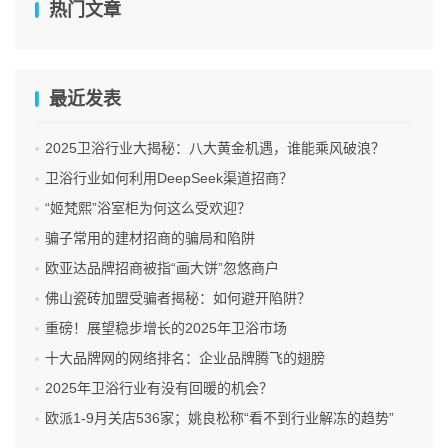
热门文章
6．搜索引擎欺诈
由于在现代社会，
网络
成为潜在加盟商们发现和甄别盟主的
最近发表
主要手段之一。所以，一些骗子们就大肆利用
网络
上的搜索
引擎的竞价排名来吸引潜在加盟商们的注意。比如，对于搜
2025卫浴行业大揭秘：八大黄金机遇，谁能乘风破浪？
索引擎上的一些热门关键词，包括“小成本创业”、“一夜暴
卫浴行业如何利用DeepSeek渠道招商？
富”“月人十万”等富有诱惑性的字眼，都有骗子公司通过出钱
“姬梵熙”浴室柜为何这么受欢迎？
竞价的方式排在被搜索的前几名。
骗子常用的建材招商的骗局和陷阱
于是，那些既不懂加盟知识，又不懂专业知识的外行人就很
欧亚达品牌招商被指“画大饼”忽悠商户
容易被所谓的排名给忽悠了，而那些真正有加盟价值的企业
佛山瓷砖加盟受骗者揭秘：如何避开陷阱？
的信息却被忽略了。
重磅！展望稳步增长的2025年卫浴市场
十大品牌网的网络排名：企业品牌腾飞的翅膀
2025年卫浴行业有没有回暖的机会？
7．展会欺诈
欧派1-9月关店536家；姚良松称“看不到行业解冻的趋势”