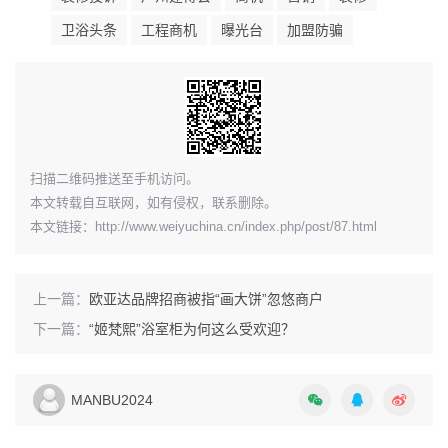
定数量的
加盟
商名单来误导创业者。他们甚至会雇用一批写
卫浴头条
工程商机
曝光台
加盟防骗
手，假以
加盟
商的名义，吹嘘该产业的暴利，吹捧总店提供
的大量帮助。这样的
骗局
也会让许多
加盟
商上当。
4．电视欺诈
扫描二维码推送至手机访问。
随着电视购物形式的兴起，电视购物诈骗也成为常见的骗
本文转载自互联网，如有侵权，联系删除。
术。其中常用到的伎俩有设计一个谈话节目的现场，邀请一
本文链接：
http://www.weiyuchina.cn/index.php/post/87.html
位小有名气的明星，邀请一个外国人冒充专家，现场的观众
都是请来的托儿，按照现场导演的指挥作出各种反应。因为
上一篇：
欧亚达品牌招商被指“画大饼”忽悠商户
这样的节目伪装在谈话节目的外衣下，很容易让没有经验的
下一篇：
“姬梵熙”浴室柜为何这么受欢迎？
人不知道这是广告，很容易就上了当。
MANBU2024
5．设备欺诈