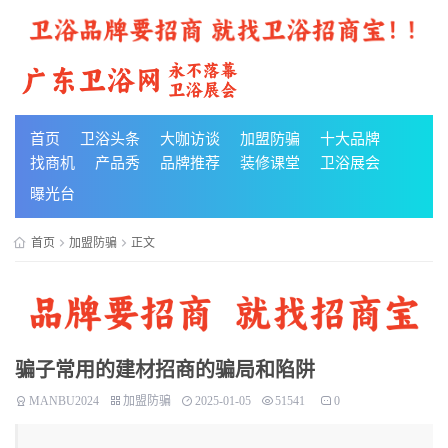
首页
卫浴头条
大咖访谈
加盟防骗
十大品牌
找商机
产品秀
品牌推荐
装修课堂
卫浴展会
曝光台
首页
加盟防骗
正文
骗子常用的建材招商的骗局和陷阱
MANBU2024
加盟防骗
2025-01-05
51541
0