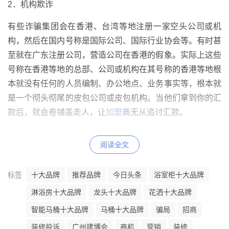
2．机构欺诈
有些诈骗集团会在香港、台湾等地注册一家空头公司或机
构，然后在国内号称是国际公司、国际行业协会等。有时甚
至就在广东注册公司，营造公司在香港的假象。实际上这些
号称在香港等地的总部、公司或机构在其号称的香港等地根
本就没有任何的人员编制、办公地点、业务事实等，根本就
是一个彻头彻尾的皮包公司或皮包机构。当他们拿到你的汇
款后，就会卷铺盖走人，让
加盟
商无从追讨汇款。
阅读全文
3．
网络
欺诈
标签
十大品牌
推荐品牌
今日头条
浴室柜十大品牌
有些骗子为了达到更好的诈骗效果，会用心制作一个可能看
起来很专业的网站，用Photoshop把真实的明星和自己合成
淋浴房十大品牌
龙头十大品牌
花洒十大品牌
在一起，或者是把公司的所在地和外国的著名景点合成在一
智能马桶十大品牌
马桶十大品牌
骗局
招商
起，谎称公司是国际连锁店，具有很高知名度。同时捏造一
装修投诉
广州建博会
商机
营销
装修