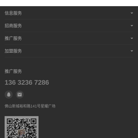
除了
网络
招商
之外，展会也是建材
招商
加盟企业招募加盟商
的渠道之一。中国现在每年的各类特许经营展会有几十场，
信息服务
平均下来，每月几乎有三场以上的特许经营类展会。同时，
营销服务
招商服务
专门的行业展会也有很多。骗子们就充分利用这种机会来进
招聘信息
行大肆的诈骗活动。其中有一些甚至是参展“专业户”。他们
营销服务
推广服务
通常会在展会中布置一个非常漂亮的展台，展台里是他们精
免责声明
招聘信息
营销服务
加盟服务
心制作的那些名不副实的假图片、假文字、假故事等。通
联系合作
免责声明
招聘信息
常，这些骗子们会刻意寻找那些投资能力和文化素质低的加
营销服务
联系合作
免责声明
盟商们行骗，因为这类人既容易被假象蒙蔽，在受骗之后又
推广服务
招聘信息
缺乏维护自己正当权益的意识和手段。
联系合作
136 3236 7286
免责声明
联系合作
8．名人欺诈
佛山新城裕和路141号星耀广场
考虑到普通民众的追星心理，骗子们也往往会把“某某大
学”、“总部基地”、政府文件、名人等作为行骗的道具。比
如，骗子们会声称自己是某著名大学的附属研究所成员，在