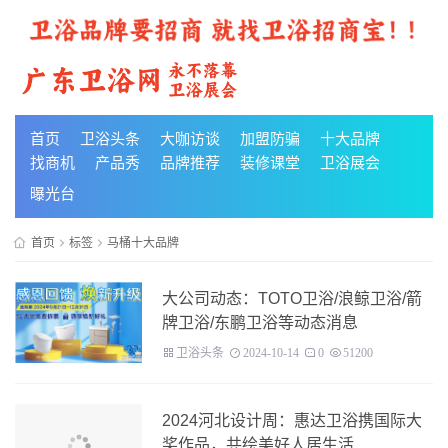
首页
卫浴头条
大咖访谈
加盟防骗
十大品牌
找商机
产品秀
品牌推荐
装修课堂
卫浴展会
曝光台
首页
标签
马桶十大品牌
大公司动态：TOTO卫浴/浪鲸卫浴/箭
牌卫浴/东鹏卫浴等动态消息
卫浴头条
2024-10-14
0
51200
2024河北设计周：惠达卫浴携国际大
奖作品，共绘美好人居生活