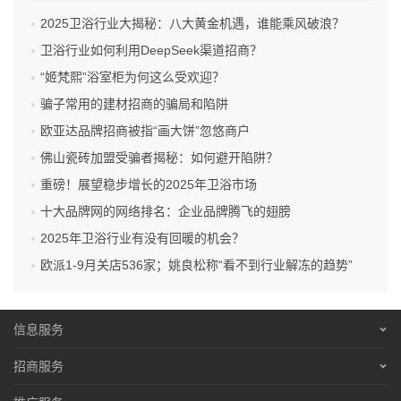
2025卫浴行业大揭秘：八大黄金机遇，谁能乘风破浪？
卫浴行业如何利用DeepSeek渠道招商？
“姬梵熙”浴室柜为何这么受欢迎？
骗子常用的建材招商的骗局和陷阱
欧亚达品牌招商被指“画大饼”忽悠商户
佛山瓷砖加盟受骗者揭秘：如何避开陷阱？
重磅！展望稳步增长的2025年卫浴市场
十大品牌网的网络排名：企业品牌腾飞的翅膀
2025年卫浴行业有没有回暖的机会？
欧派1-9月关店536家；姚良松称“看不到行业解冻的趋势”
信息服务
营销服务
招商服务
招聘信息
营销服务