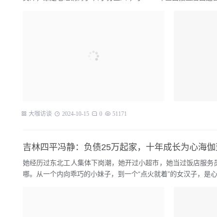
大咖访谈
2024-10-15
0
51171
吉林四平冯静：负债25万起家，十年成长为心海
她经历过东北工人集体下岗潮，她开过小超市，她当过饭店服务
哪。从一个内向乖巧的小妹子，到一个“点火就着”的女汉子，是心海