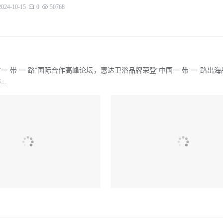
2024-10-15
0
50768
一 带 一 路”国际合作高峰论坛，惠达卫浴品牌荣登“中国一 带 一 路出
..