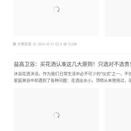
大咖访谈
2024-10-15
0
51249
益高卫浴：买花洒认准这几大原则！只选对不选贵
沐浴花洒沐浴，作为我们日常生活中必不可少的“仪式”之一，
家庭淋浴中却遇到了各种问题：花洒出水小，顶喷从未使用过，花洒