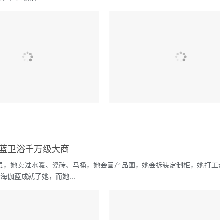
伽蓝卫浴千万级大商
员，她卖过水暖、瓷砖、马桶，她会画产品图，她会拆装定制柜，她打工
伽蓝成就了她，而她...