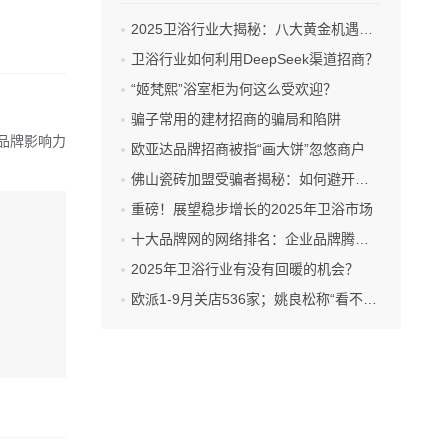
2025卫浴行业大揭秘：八大黄金机遇，谁能乘风破浪？
卫浴行业如何利用DeepSeek渠道招商？
“姬梵熙”浴室柜为何这么受欢迎？
骗子常用的建材招商的骗局和陷阱
海品牌影响力
欧亚达品牌招商被指“画大饼”忽悠商户
佛山瓷砖加盟受骗者揭秘：如何避开陷阱？
重磅！展望稳步增长的2025年卫浴市场
十大品牌网的网络排名：企业品牌腾飞的翅膀
2025年卫浴行业有没有回暖的机会？
欧派1-9月关店536家；姚良松称“看不到行业解冻的趋势”