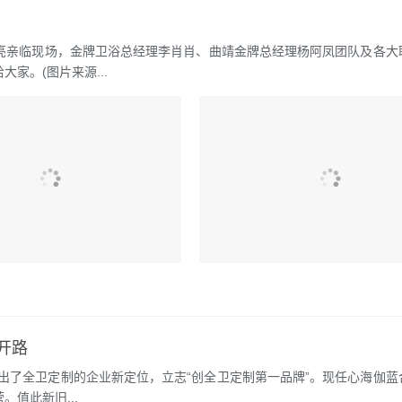
”田亮亲临现场，金牌卫浴总经理李肖肖、曲靖金牌总经理杨阿凤团队及各大
家。(图片来源...
开路
提出了全卫定制的企业新定位，立志“创全卫定制第一品牌”。现任心海伽蓝
。值此新旧...