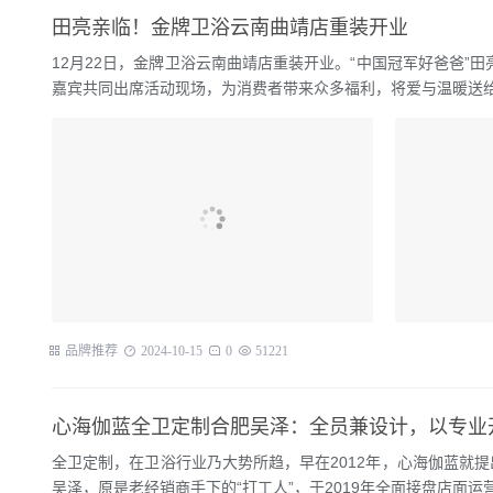
田亮亲临！金牌卫浴云南曲靖店重装开业
12月22日，金牌卫浴云南曲靖店重装开业。“中国冠军好爸爸
嘉宾共同出席活动现场，为消费者带来众多福利，将爱与温暖送给大
品牌推荐
2024-10-15
0
51221
心海伽蓝全卫定制合肥吴泽：全员兼设计，以专业
全卫定制，在卫浴行业乃大势所趋，早在2012年，心海伽蓝就
吴泽，原是老经销商手下的“打工人”，于2019年全面接盘店面运营